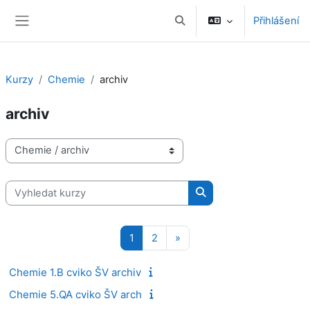
Přejít k hlavnímu obsahu
Přihlášení
Přepnout vyhledávání
Boční panel
Kurzy
Chemie
archiv
archiv
Kategorie kurzů
Vyhledat kurzy
Vyhledat kurzy
Stránka 1
Stránka 2
Další stránka
1
2
»
Chemie 1.B cviko ŠV archiv
Chemie 5.QA cviko ŠV arch