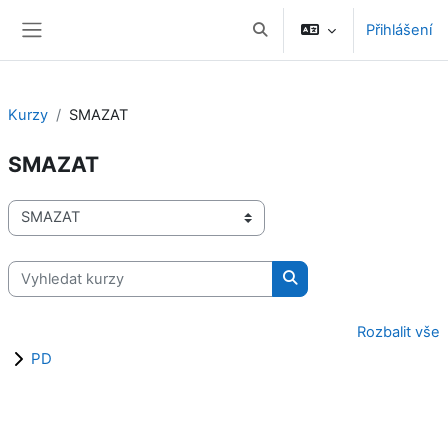
Přejít k hlavnímu obsahu
Přihlášení
Přepnout vyhledávání
Boční panel
Kurzy
SMAZAT
SMAZAT
Kategorie kurzů
Vyhledat kurzy
Vyhledat kurzy
Rozbalit vše
PD