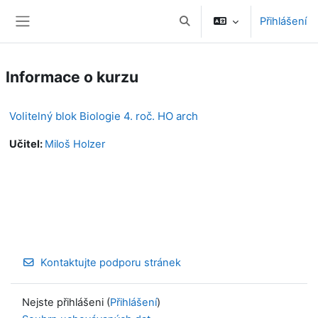
Přejít k hlavnímu obsahu
Přihlášení
Přepnout vyhledávání
Boční panel
Informace o kurzu
Volitelný blok Biologie 4. roč. HO arch
Učitel:
Miloš Holzer
Kontaktujte podporu stránek
Nejste přihlášeni (
Přihlášení
)