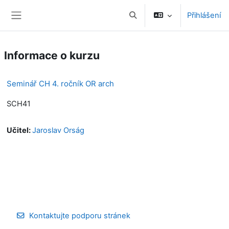
Přejít k hlavnímu obsahu
Přihlášení
Přepnout vyhledávání
Boční panel
Informace o kurzu
Seminář CH 4. ročník OR arch
SCH41
Učitel:
Jaroslav Orság
Kontaktujte podporu stránek